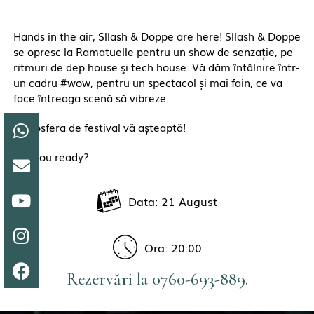
Hands in the air, Sllash & Doppe are here! Sllash & Doppe
se opresc la Ramatuelle pentru un show de senzație, pe
ritmuri de dep house şi tech house. Vă dăm întâlnire într-
un cadru #wow, pentru un spectacol și mai fain, ce va
face întreaga scenă să vibreze.
Atmosfera de festival vă așteaptă!
Are you ready?
Data: 21 August
Ora: 20:00
Rezervări la 0760-693-889.