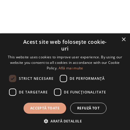
×
Acest site web folosește cookie-
uri
This website uses cookies to improve user experience. By using our
website you consent to all cookies in accordance with our Cookie
Policy.
Află mai multe
STRICT NECESARE
DE PERFORMANȚĂ
DE TARGETARE
DE FUNCŢIONALITATE
Hosting
Events
Beyond
Folosim cookie-uri pentru a ne asigura că vă oferim cea mai
Imagination!
bună experiență pe site-ul nostru. Dacă continuați să utilizați
ACCEPTĂ TOATE
REFUZĂ TOT
Telefon
Cere ofertă
Vizionare
acest site, vom presupune că sunteți de acord cu acestea.
Un adevărat spectacol arhitectural, Ramatuelle
ARATĂ DETALIILE
Sunt de acord
GDPR
reprezintă cadrul ideal în conturarea acelor
Aquarelle
Events