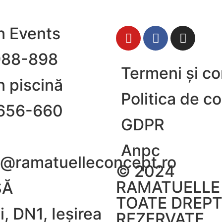
n Events
988-898
Termeni și con
n piscină
Politica de c
656-660
GDPR
Anpc
@ramatuelleconcept.ro
© 2024
RAMATUELLE 
SĂ
TOATE DREPT
i, DN1, Ieșirea
REZERVATE