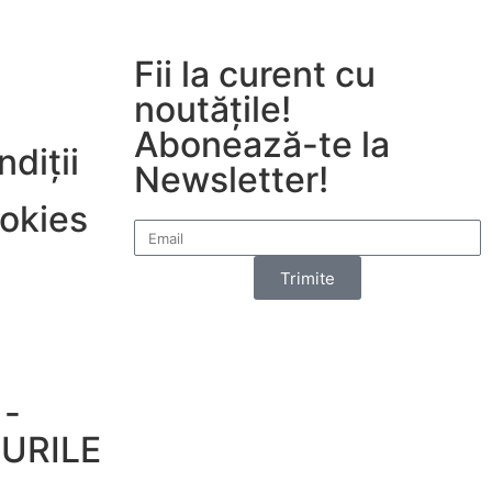
Fii la curent cu
noutățile!
Abonează-te la
diții
Newsletter!
ookies
Trimite
-
URILE