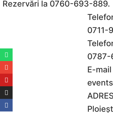
Rezervări la 0760-693-889.
Telefo
0711-
Telefo
0787-
E-mail
events
ADRE
Ploieșt