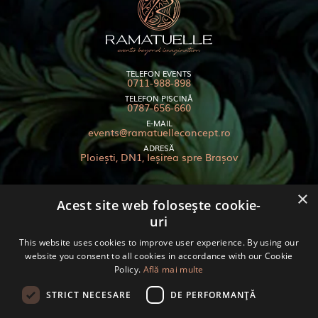
TELEFON EVENTS
0711-988-898
TELEFON PISCINĂ
0787-656-660
E-MAIL
events@ramatuelleconcept.ro
ADRESĂ
Ploiești, DN1, Ieșirea spre Brașov
×
Acest site web folosește cookie-
uri
Termeni și condiții
Politica de cookies
This website uses cookies to improve user experience. By using our
GDPR
website you consent to all cookies in accordance with our Cookie
Policy.
Află mai multe
Anpc
© 2024 RAMATUELLE - TOATE DREPTURILE REZERVATE
STRICT NECESARE
DE PERFORMANȚĂ
FII LA CURENT CU NOUTĂȚILE! ABONEAZĂ-TE LA NEWSLETTER!