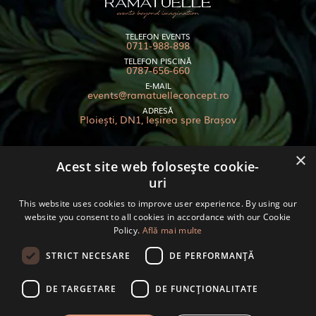
TELEFON EVENTS
0711-988-898
TELEFON PISCINĂ
0787-656-660
E-MAIL
events@ramatuelleconcept.ro
ADRESĂ
Ploiești, DN1, Ieșirea spre Brașov
×
Acest site web folosește cookie-
uri
Termeni și condiții
Politica de cookies
This website uses cookies to improve user experience. By using our
GDPR
website you consent to all cookies in accordance with our Cookie
Policy.
Află mai multe
Anpc
© 2024 RAMATUELLE - TOATE DREPTURILE REZERVATE
STRICT NECESARE
DE PERFORMANȚĂ
FII LA CURENT CU NOUTĂȚILE! ABONEAZĂ-TE LA NEWSLETTER!
DE TARGETARE
DE FUNCŢIONALITATE
Folosim cookie-uri pentru a ne asigura că vă oferim cea mai